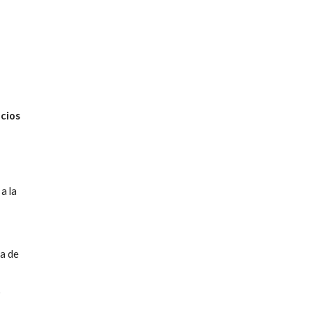
cios 
 la 
 de 
 