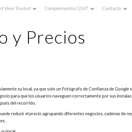
et View Trusted
Complementos GSVT
Contacto
ip to main content
Skip to navigat
o y Precios
viamente su local, ya que solo un Fotógrafo de Confianza de Google s
egocio para que los usuarios naveguen correctamente por sus instalaci
pués del recorrido.
 puede reducir el precio agrupando diferentes negocios, cadenas de neg
es.
 su local
.