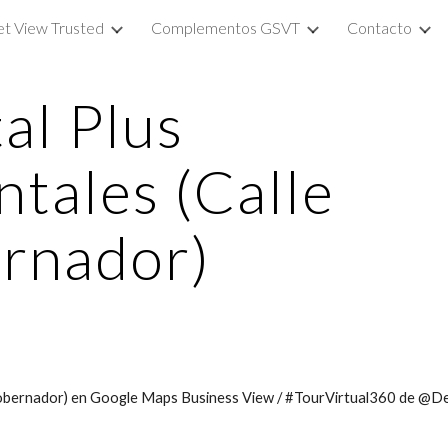
et View Trusted
Complementos GSVT
Contacto
ip to main content
Skip to navigat
l Plus 
tales (Calle 
rnador)
e Gobernador) en Google Maps Business View / #TourVirtual360 de 