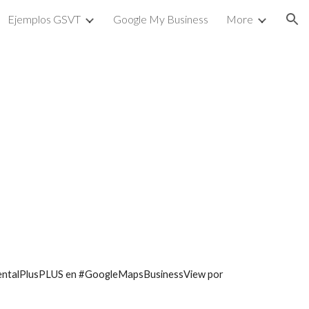
Ejemplos GSVT
Google My Business
More
ion
@DentalPlusPLUS en #GoogleMapsBusinessView por 